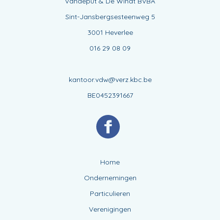
Vandeput & De Windt BVBA
Sint-Jansbergsesteenweg 5
3001 Heverlee
016 29 08 09
kantoor.vdw@verz.kbc.be
BE0452391667
Home
Ondernemingen
Particulieren
Verenigingen