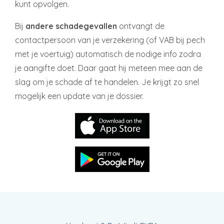
kunt opvolgen.
Bij
andere schadegevallen
ontvangt de
contactpersoon van je verzekering (of VAB bij pech
met je voertuig) automatisch de nodige info zodra
je aangifte doet. Daar gaat hij meteen mee aan de
slag om je schade af te handelen. Je krijgt zo snel
mogelijk een update van je dossier.