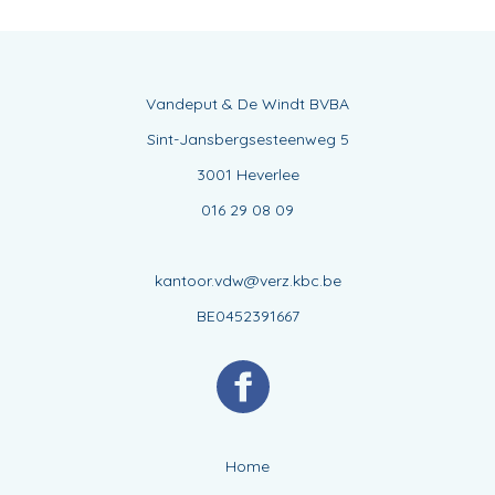
Vandeput & De Windt BVBA
Sint-Jansbergsesteenweg 5
3001 Heverlee
016 29 08 09
kantoor.vdw@verz.kbc.be
BE0452391667
Home