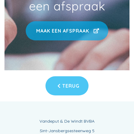
een afspraak
MAAK EEN AFSPRAAK
TERUG
Vandeput & De Windt BVBA
Sint-Jansbergsesteenweg 5