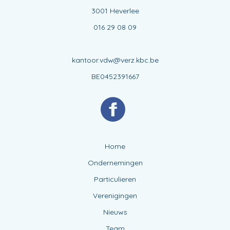
3001 Heverlee
016 29 08 09
kantoor.vdw@verz.kbc.be
BE0452391667
Home
Ondernemingen
Particulieren
Verenigingen
Nieuws
Team