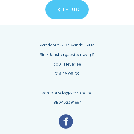
TERUG
Vandeput & De Windt BVBA
Sint-Jansbergsesteenweg 5
3001 Heverlee
016 29 08 09
kantoor.vdw@verz.kbc.be
BE0452391667